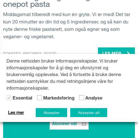
onepot pasta
Middagsmat tilberedt med kun én gryte. Vi er med! Det tar
kun 20 minutter av din tid og 5 ingredienser, og så kan du
nyte denne friske pastarett, som også egner seg som
veganer- og vegetarret.
TOMATO
,
RECIPES
,
FOOD
LES MER
Denne nettsiden bruker informasjonskapsler. Vi bruker
informasjonskapsler for å gi deg en uforstyrret og
brukervennlig opplevelse. Ved å fortsette å bruke denne
nettsiden samtykker du med retningslinjene våre for
informasjonskapsler.
Essential
Markedsføring
Analyse
Nyhetsbrev fra Gorenje
Hold deg oppdatert!
Les mer
Aksepter
Aksepter alt
Abonner nå!