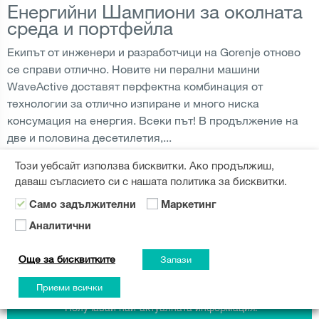
Енергийни Шампиони за околната
среда и портфейла
Екипът от инженери и разработчици на Gorenje отново
се справи отлично. Новите ни перални машини
WaveActive доставят перфектна комбинация от
технологии за отлично изпиране и много ниска
консумация на енергия. Всеки път! В продължение на
две и половина десетилетия,...
Този уебсайт използва бисквитки. Ако продължиш,
ЕНЕРГИЙНА ЕФЕКТИВНОСТ
,
ПЕРАЛНЯ
,
ЕКОЛОГИЯ
ПРОЧЕТИ ОЩЕ
даваш съгласието си с нашата политика за бисквитки.
Само задължителни
Маркетинг
Аналитични
Още за бисквитките
Запази
Приеми всички
Gorenje Бюлетин
Получавай най-актуалната информация!