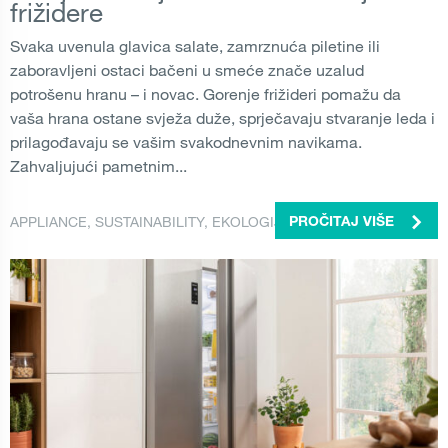
frižidere
Svaka uvenula glavica salate, zamrznuća piletine ili
zaboravljeni ostaci bačeni u smeće znače uzalud
potrošenu hranu – i novac. Gorenje frižideri pomažu da
vaša hrana ostane svježa duže, sprječavaju stvaranje leda i
prilagođavaju se vašim svakodnevnim navikama.
Zahvaljujući pametnim...
APPLIANCE
,
SUSTAINABILITY
,
EKOLOGIJA
PROČITAJ VIŠE