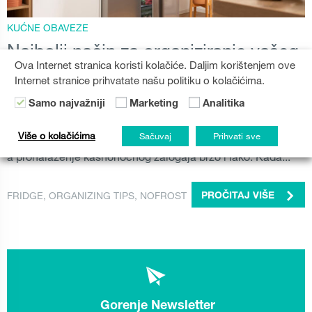
KUĆNE OBAVEZE
Najbolji način za organiziranje vašeg
side-by-side frižidera
Ova Internet stranica koristi kolačiće. Daljim korištenjem ove
Internet stranice prihvatate našu politiku o kolačićima.
Side-by-side frižider radi više od samog hlađenja hrane—
Samo najvažniji
Marketing
Analitika
unosi praktičnost i stil u vašu svakodnevnicu. S obiljem
prostora i pametnim funkcijama, pomaže vam da ostanete
Više o kolačićima
Sačuvaj
Prihvati sve
organizovani, tako da priprema obroka postaje jednostavna,
a pronalaženje kasnonoćnog zalogaja brzo i lako. Kada...
FRIDGE
,
ORGANIZING TIPS
,
NOFROST
PROČITAJ VIŠE
Gorenje Newsletter