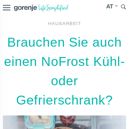
AT
HAUSARBEIT
International
|
Slovenija
|
Россия
|
|
România
|
Österreich
Brauchen Sie auch
България
|
Северна Македонија
|
Молдо́ва
einen NoFrost Kühl-
oder
Gefrierschrank?