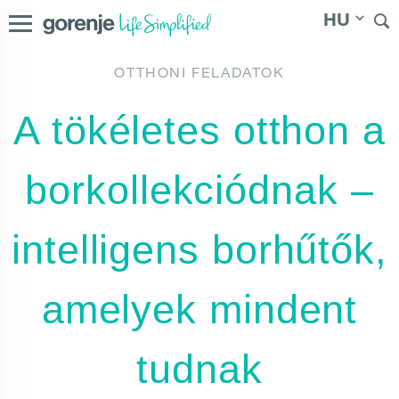
HU
OTTHONI FELADATOK
International
|
Slovenija
|
|
Hrvatska
|
Magyarország
A tökéletes otthon a
Россия
|
Österreich
borkollekciódnak –
intelligens borhűtők,
amelyek mindent
tudnak