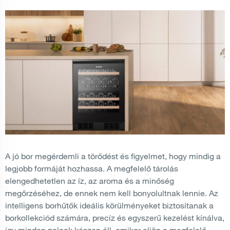
A jó bor megérdemli a törődést és figyelmet, hogy mindig a
legjobb formáját hozhassa. A megfelelő tárolás
elengedhetetlen az íz, az aroma és a minőség
megőrzéséhez, de ennek nem kell bonyolultnak lennie. Az
intelligens borhűtők ideális körülményeket biztosítanak a
borkollekciód számára, precíz és egyszerű kezelést kínálva,
így minden palack készen áll, amikor eljön a megfelelő