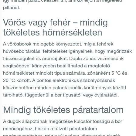
pillanat.
Vörös vagy fehér – mindig
tökéletes hőmérsékleten
A vörösborok melegebb környezetet, míg a fehérek
hűvösebb tárolási feltételeket igényelnek, hogy megőrizzék
frissességüket és aromájukat. Dupla zónás vezérlésünk
segítségével könnyedén beállíthatod a megfelelő
hőmérsékletet mindkét típus számára, zónánként 5 °C és
20 °C között. A pontos elektronikus szabályozásnak
köszönhetően minden palack ideális körülmények között
tárolható, függetlenül a bor típusától vagy évjáratától.
Mindig tökéletes páratartalom
A dugók állapotának megőrzése kulcsfontosságú a bor
minőségéhez, hiszen a túlzott páratartalom
penészesedéshez, míg a túl száraz környezet a dugók