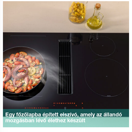
Egy főzőlapba épített elszívó, amely az állandó
mozgásban lévő élethez készült