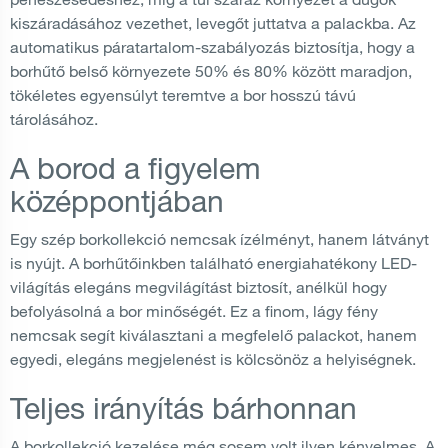
kiszáradásához vezethet, levegőt juttatva a palackba. Az
automatikus páratartalom-szabályozás biztosítja, hogy a
borhűtő belső környezete 50% és 80% között maradjon,
tökéletes egyensúlyt teremtve a bor hosszú távú
tárolásához.
A borod a figyelem
középpontjában
Egy szép borkollekció nemcsak ízélményt, hanem látványt
is nyújt. A borhűtőinkben található energiahatékony LED-
világítás elegáns megvilágítást biztosít, anélkül hogy
befolyásolná a bor minőségét. Ez a finom, lágy fény
nemcsak segít kiválasztani a megfelelő palackot, hanem
egyedi, elegáns megjelenést is kölcsönöz a helyiségnek.
Teljes irányítás bárhonnan
A borkollekció kezelése még sosem volt ilyen kényelmes. A