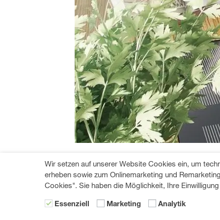
Kühlschrank und Herd 
Wir setzen auf unserer Website Cookies ein, um tech
erheben sowie zum Onlinemarketing und Remarketing. 
Wenn es keine andere Möglichkeit gibt, a
Cookies". Sie haben die Möglichkeit, Ihre Einwilligung
Auswirkungen der Hitze auf den Kühlschr
Essenziell
Marketing
Analytik
Hier sind einige Tipps, wie Sie dies am 