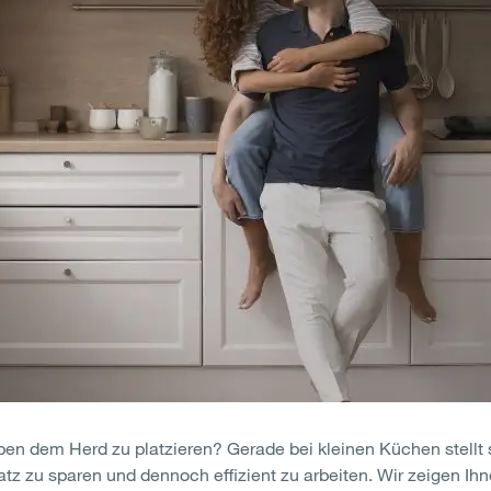
eben dem Herd zu platzieren? Gerade bei kleinen Küchen stellt 
tz zu sparen und dennoch effizient zu arbeiten. Wir zeigen Ihn