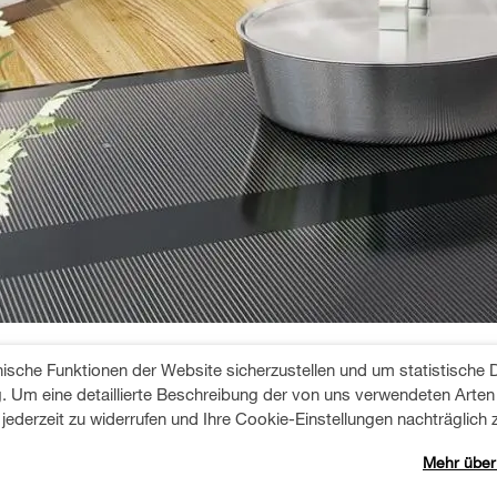
nebeneinander: Ist eine Isolieru
nische Funktionen der Website sicherzustellen und um statistische
Um eine detaillierte Beschreibung der von uns verwendeten Arten v
ls den Kühlschrank neben den Herd zu stellen, sollten Sie unb
 jederzeit zu widerrufen und Ihre Cookie-Einstellungen nachträglich 
ank zu minimieren.
Mehr über
besten umsetzen: