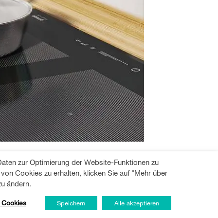
ng notwendig?
 Daten zur Optimierung der Website-Funktionen zu
on Cookies zu erhalten, klicken Sie auf "Mehr über
edingt an eine Isolierung denken, um die
zu ändern.
 Cookies
Speichern
Alle akzeptieren