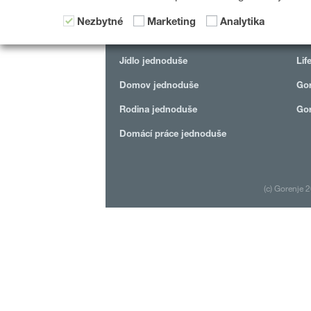
Nezbytné
Marketing
Analytika
KATEGORIE
DE
Jídlo jednoduše
Lif
Domov jednoduše
Gor
Rodina jednoduše
Gor
Domácí práce jednoduše
(c) Gorenje 