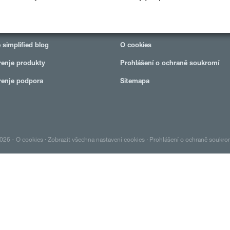
JTE NÁM VĚDĚT
INFORMACE
e simplified blog
O cookies
enje produkty
Prohlášení o ochraně soukromí
enje podpora
Sitemapa
2026 -
O cookies
·
Zobrazit všechna nastavení cookies
·
Prohlášení o ochraně soukro