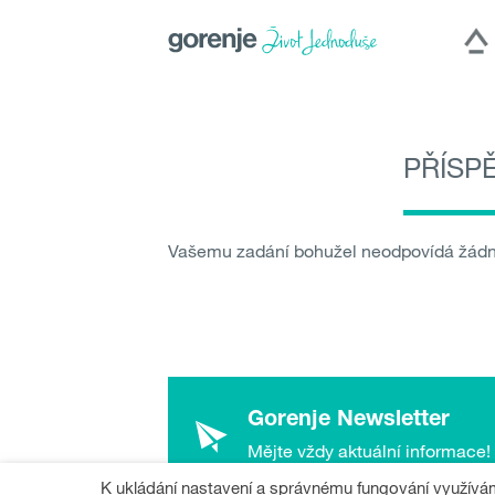
PŘÍSP
International
|
Slovenija
|
Česká repu
Hercegovina
|
Deutsch
Vašemu zadání bohužel neodpovídá žádn
Gorenje Newsletter
Mějte vždy aktuální informace!
K ukládání nastavení a správnému fungování využívám