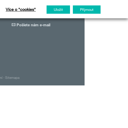
Více o "cookies"
Uložit
Přijmout
KONTAKT
Pošlete nám e-mail
mí
·
Sitemapa