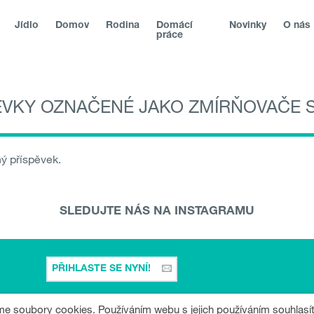
Jídlo
Domov
Rodina
Domácí
Novinky
O nás
práce
ĚVKY OZNAČENÉ JAKO ZMÍRŇOVAČE 
|
Slovenská republika
|
Magyarország
|
Hrvatska
|
Srbija
|
blika
land
|
România
|
България
|
Северна Македонија
|
Danmark
ý příspěvek.
SLEDUJTE NÁS NA INSTAGRAMU
PŘIHLASTE SE NYNÍ!
e soubory cookies. Používáním webu s jejich používáním souhlasít