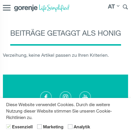
AT
BEITRÄGE GETAGGT ALS HONIG
International
|
Slovenija
|
Česká republika
|
Slovenská
republika
|
Magyarország
|
Hrvatska
|
Srbija
|
Polska
|
Россия
|
|
Bosna i Hercegovina
|
Deutschland
|
Österreich
Verzeihung, keine Artikel passen zu Ihren Kriterien.
România
|
България
|
Северна Македонија
|
Danmark
|
Suomi
|
Norge
|
Sverige
Diese Website verwendet Cookies. Durch die weitere
Nutzung dieser Website stimmen Sie unseren Cookie-
Richtlinien zu.
Essenziell
Marketing
Analytik
KATEGORIEN