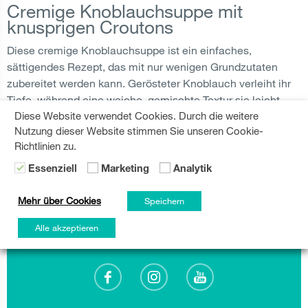
Cremige Knoblauchsuppe mit
knusprigen Croutons
Diese cremige Knoblauchsuppe ist ein einfaches,
sättigendes Rezept, das mit nur wenigen Grundzutaten
zubereitet werden kann. Gerösteter Knoblauch verleiht ihr
Tiefe, während eine weiche, gemischte Textur sie leicht
Diese Website verwendet Cookies. Durch die weitere
genießbar macht. Mit knusprigen Croutons garniert, ist es
Nutzung dieser Website stimmen Sie unseren Cookie-
ein gemütliches Gericht,...
Richtlinien zu.
Essenziell
Marketing
Analytik
CROUTONS
,
SUPPE
,
DINNER
WEITERLESEN
Mehr über Cookies
Speichern
Alle akzeptieren